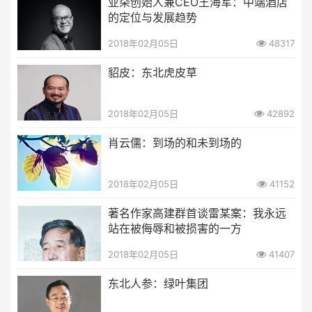
亚朵创始人兼CEO王海军：中端酒店
的定位与发展趋势
2018年02月05日
48317
貂皮：东北虎皮草
2018年02月05日
42892
肖云儒：到场的和未到场的
2018年02月05日
41152
著名作家高建群首谈雷某案：我永远
站在被侮辱和被损害的一方
2018年02月05日
41407
东北人参：绿叶集团