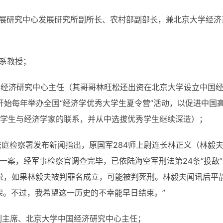
农村发展研究中心发展研究所副所长、农村部副部长，兼北京大学经济
济系教授；
学中国经济研究中心主任（其哥哥林旺松还出资在北京大学设立中国
开始每年举办全国“经济学优秀大学生夏令营”活动，以促进中国
学生与经济学家的联系，并从中选拔优秀学生继续深造）；
军事法庭检察署发布新闻指出，原国军284师上尉连长林正义（林毅
区一案，经军事检察官调查完毕，已依陆海空军刑法第24条“投敌”
察署说，如果林毅夫被判罪名成立，可能被判死刑。林毅夫闻讯后平
架。不过，我希望这一历史的不幸能早日结束。”
商联副主席、北京大学中国经济研究中心主任；