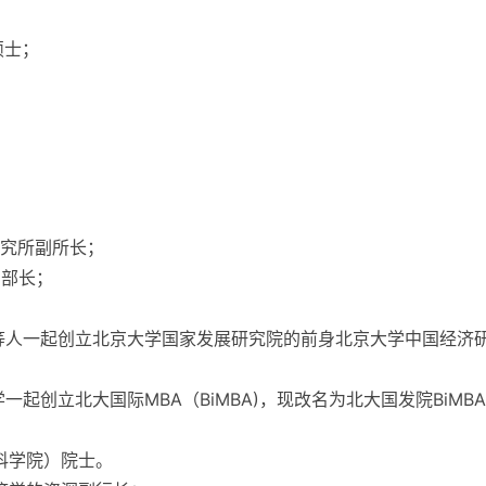
硕士；
研究所副所长；
副部长；
德等人一起创立北京大学国家发展研究院的前身北京大学中国经济
一起创立北大国际MBA（BiMBA)，现改名为北大国发院BiMB
科学院）院士。