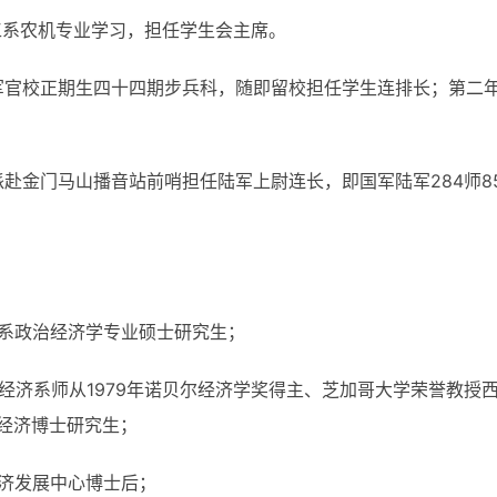
农工系农机专业学习，担任学生会主席。
陆军官校正期生四十四期步兵科，随即留校担任学生连排长；第二
派赴金门马山播音站前哨担任陆军上尉连长，即国军陆军284师85
济学系政治经济学专业硕士研究生；
大学经济系师从1979年诺贝尔经济学奖得主、芝加哥大学荣誉教授
习农业经济博士研究生；
学经济发展中心博士后；