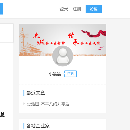
登录
注册
投稿
小黑黑
作者
最近文章
史浩田-不平凡的九零后
务
总
各地企业家