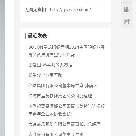
无图无真相！http://qivv.tjjixi.com/
最近发表
BOLON暴龙眼镜亮相2024中国眼镜业展
览会黄法调展望行业趋势
史浩田-不平凡的九零后
新生代企业家万鹏
亿达集团有限公司董事局主席 孙荫环
海城市后英镁砂集团总公司总经理
热烈祝贺哥俩好公司董事长姜哲当选抚顺
市青年企业家协会会长！
大连商场股份有限公司董事长、总经理
大商股份有限公司董事长牛刚