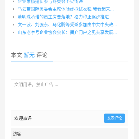
企业家杨建伍参与冬奥会圣火传递
马云带国际奥委会主席体验虚拟试衣镜 我看起来更帅了
董明珠承诺的员工房要落地？格力称正逐步推进
文一波、刘强东、马化腾等受邀参加由中共中央政治局常委、国务院副总理汪洋主持的民营企业家迎春座谈会
山东老字号企业协会会长：摒弃门户之见共享发展经验
本文
暂无
评论
欢迎点评