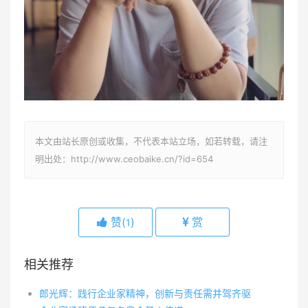
本文由站长原创或收集，不代表本站立场，如若转载，请注
明出处：http://www.ceobaike.cn/?id=654
赞(
)
赏
1
相关推荐
郎光辉：践行企业家精神，创新与责任需并驾齐驱