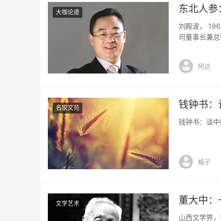
东北人参
大咖论道
刘殿波， 1
司董事长兼总
际化之路，立
药60年·60
阿达
药经济年度十大
钱钟书：
名家文苑
钱钟书：谈中国
格子
董大中：
文学艺术
山西文学界，