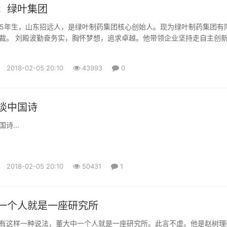
：绿叶集团
965年生，山东招远人，是绿叶制药集团核心创始人。现为绿叶制药集团有
裁。 刘殿波勤奋务实，胸怀梦想，追求卓越。他带领企业坚持走自主创
志要让中国的制药企业和自主品牌走向世界。近些年刘殿波先后获得 “中
人” 、“中国医药行业十大风云人物” 、第五届“中国自主创新领军人物” 、“
2018-02-05 20:10
43993
0
人物”。 绿叶制药集团于1994年成立，2...
谈中国诗
诗...
2018-02-05 20:10
50431
1
一个人就是一座研究所
有这样一种说法，董大中一个人就是一座研究所。此言不虚。他是赵树理