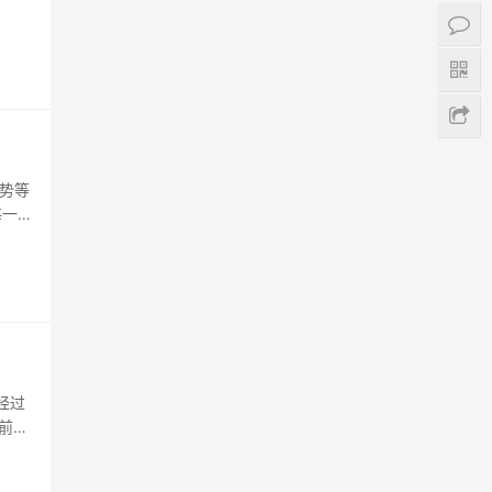
势等
每一个
就是
我觉
经过
前，
出品
处于