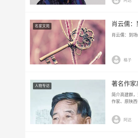
阿达
中国时装时尚
肖云儒：
名家文苑
肖云儒：到场的
格子
著名作家
人物专访
简介高建群，
作家、原陕西
国务院跨世纪
表作长篇小说
阿达
说《六六镇》