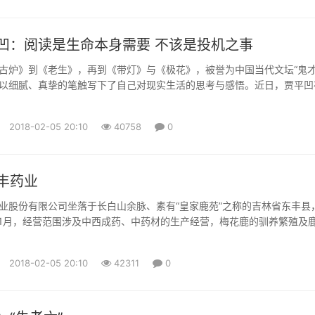
凹：阅读是生命本身需要 不该是投机之事
》到《老生》，再到《带灯》与《极花》，被誉为中国当代文坛“鬼才
以细腻、真挚的笔触写下了自己对现实生活的思考与感悟。近日，贾平凹
(微信公众号：cns2012)记者专访，分享创作背后的故事以及他对阅读的
看来，阅读与文学艺术一样，就是人本身生命的需要、生存的需要，“它
2018-02-05 20:10
40758
0
东西”。 上大学后搞创作：没想过要成为作家 出生于上世...
丰药业
业股份有限公司坐落于长白山余脉、素有“皇家鹿苑”之称的吉林省东丰县
年11月，经营范围涉及中西成药、中药材的生产经营，梅花鹿的驯养繁殖及
售、加工。公司占地总面积510公顷，其中厂区占地面积10.4万平方米，
米。公司整体通过GMP认证，拥有10种剂型的先进制药生产线和以7个国
2018-02-05 20:10
42311
0
主的173个国药品准字产品及鹿系列保健产品。公司拥有...