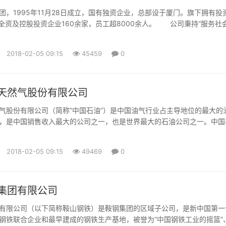
995年11月28日成立，国有独资企业，总部设于厦门。旗下拥有投
，全资及控股投资企业160余家，员工超8000余人。 公司秉持“服务社
成长”的理念，聚焦现代服务业，践行产业化投资与专业化经营。 投
理及流通服务、公共服务平台及产业地产开发、房地产、类金融服务及股
2018-02-05 09:15
45459
0
...
天然气股份有限公司
气股份有限公司（简称“中国石油”）是中国油气行业占主导地位的最大的
，是中国销售收入最大的公司之一，也是世界最大的石油公司之一。中国
法》和《国务院关于股份有限公司境外募集股份及上市的特别规定》，由
团公司独家发起设立的股份有限公司，成立于1999年11月5日。中国石
2018-02-05 09:15
49469
0
及H股于2000年4月6日及4月7日分别在纽约证券交易所有...
集团有限公司
有限公司（以下简称鞍山钢铁）是鞍钢集团的区域子公司，是新中国第一
钢铁联合企业和最早建成的钢铁生产基地，被誉为“中国钢铁工业的摇篮”