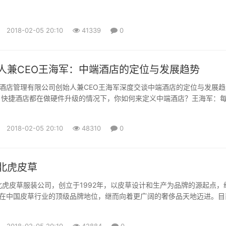
2018-02-05 20:10
41339
0
人兼CEO王海军：中端酒店的定位与发展趋势
酒店管理有限公司创始人兼CEO王海军深度交谈中端酒店的定位与发展趋
：快捷酒店都在做硬件升级的情况下，你如何来定义中端酒店？王海军：
的核心基因和核心特征，肯定有取有舍。对于我们来讲，整个发展的重点
）。我做快捷酒店是2001年，2012年出来创业，期间已经过了十年了。
2018-02-05 20:10
48310
0
长，但是产品真的没有跟上。消费者需要一个符合他的...
北虎皮草
ER东北虎皮草服装公司，创立于1992年，以皮草设计和生产为品牌的源起点，
在中国皮草行业的顶级品牌地位，继而向着更广阔的奢侈品天地迈进。目
ER已经拥有奢华皮草、高级礼服、高级婚礼服和配饰等系列，每件产品都体现
秉承的理念：关爱女人的梦想。其时尚创新的风格、奢华高贵的品质一直