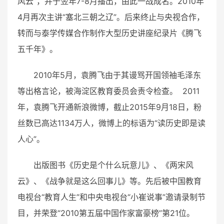
风云”，并于翌年7-8月播出，由此一战成名。2010年
4月再次主讲“塞北三朝之辽”。后来终止与央视合作，
转而与泰学传媒合作制作大型历史讲座纪录片《腾飞
五千年》。
2010年5月，袁腾飞由于其谩骂开国领袖毛泽东
等出格言论，被海淀区教育委员会责令检查。 2011
年，袁腾飞开通新浪微博，截止2015年9月18日，粉
丝数已高达1134万人，微博上的标语为“读历史即是读
人心”。
出版图书《历史是个什么玩意儿》、《两宋风
云》、《战争就是这么回事儿》等。先后被中国教育
电视台“教育人生”和中央电视台“小崔说事”邀请录制节
目，并荣登“2010第五届中国作家富豪榜”第21位。