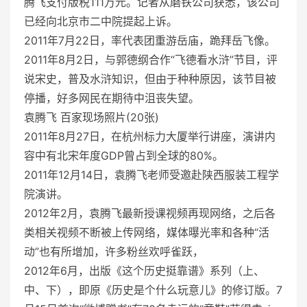
腾飞支付版税111万元。记者从磨铁公司获悉，该公司
已经向北京市二中院提起上诉。
2011年7月22日，率代表团重游岳庙，跪拜岳飞像。
2011年8月2日，与郭德纲合作“飞德看水浒”节目，评
说宋史，普及水浒知识，但由于种种原因，该节目被
停播，好多网民在期待中沮丧失望。
袁腾飞 百家现场照片(20张)
2011年8月27日，在杭州标力大厦举行讲座，演讲内
容中有北宋年度GDP曾占到全球的80%。
2011年12月14日，袁腾飞老师受邀赴陕西服装工程学
院演讲。
2012年2月，袁腾飞最新授课视频再现网络，之后各
类相关视频不断被上传网络，媒体曝光率和各种“活
动”也有所增加，许多粉丝欢呼雀跃，
2012年6月，出版《这个历史挺靠谱》系列（上、
中、下），即原《历史是个什么玩意儿》的修订版。7