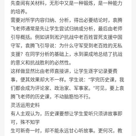
先查阅有关材料，无形中又是一种锻炼，是一种能力
的培养。
需要对所学内容归纳、分析，得出必要结论时，袁腾
飞老师通常是先让学生尝试归纳或分析，最后由老师
引导概括。例如讲到淞沪抗战中老百姓冒死支援中国
守军，袁腾飞引导说：为什么守军受到老百姓的无私
支援？在同学分析的基础上，水到渠成地总结了抗战
的意义和抗战胜利的必然性。
这样做显然比由老师直接讲，让学生逐字记录要费
事，便其效果却大不一样。学生说：“学完历史课，我
们都会成为评论家、政治家、军事家。”可见，要上袁
腾飞老师的历史课，不动脑筋怕不行。
灵活运用史料
有人主观认为，历史课要想让学生爱听只须讲故事即
可，殊不知学
生可新奇一时，却不能永远甘心听故事。更何况，教