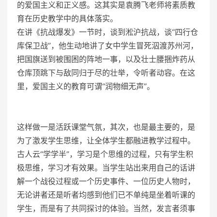
的爱国主义和正义感。这其实是袁腾飞老师将素质教
育在历史教学中的具体落实。
在讲《抗战爆发》一节时，谈到淞沪抗战，谈“四行仓
库保卫战”，他生动地讲了女中学生冒死泅渡苏州河，
把国旗送到被围困的阵地一事，以及壮士腰捆炸药从
仓库顶跳下与敌同归于尽的壮举，令听者动容。在这
里，爱国主义的教育可谓“润物细无声”。
这样做一是活跃课堂气氛，其次，也是最主要的，是
为了激发学生思维，让全体学生都融进教学过程中。
古人云“学学半”，学习是个思维的过程，只有学生积
极思维，学习才有效果。当学生站出来用自己的话讲
解一个战役过程或一个历史事件、一位历史人物时，
无论讲者还是听者均感到他们已不单纯是坐着听课的
学生，而是有了共同探讨的体验。当然，发言者须事