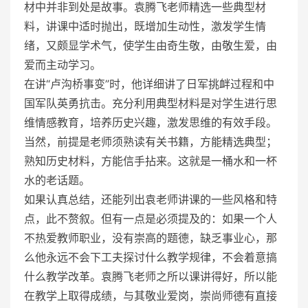
材中并非到处是故事。袁腾飞老师精选一些典型材
料，讲课中适时抛出，既增加生动性，激发学生情
绪，又颇显学术气，使学生由奇生敬，由敬生爱，由
爱而主动学习。
在讲“卢沟桥事变”时，他详细讲了日军挑衅过程和中
国军队英勇抗击。充分利用典型材料是对学生进行思
维情感教育，培养历史兴趣，激发思维的有效手段。
当然，前提是老师须熟读有关书籍，方能精选典型；
熟知历史材料，方能信手拈来。这就是一桶水和一杯
水的老话题。
如果认真总结，还能列出袁老师讲课的一些风格和特
点，此不赘叙。但有一点是必须提及的：如果一个人
不热爱教师职业，没有崇高的题德，缺乏事业心，那
么他永远不会下工夫探讨什么教学规律，不会着意搞
什么教学改革。袁腾飞老师之所以课讲得好，所以能
在教学上取得成绩，与其敬业爱岗，崇尚师德有直接