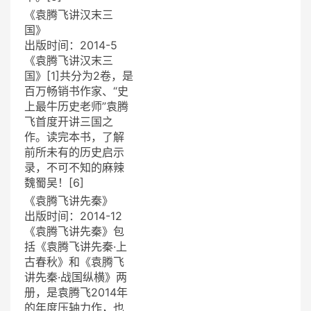
《袁腾飞讲汉末三
国》
出版时间：2014-5
《袁腾飞讲汉末三
国》[1]共分为2卷，是
百万畅销书作家、“史
上最牛历史老师”袁腾
飞首度开讲三国之
作。读完本书，了解
前所未有的历史启示
录，不可不知的麻辣
魏蜀吴！[6]
《袁腾飞讲先秦》
出版时间：2014-12
《袁腾飞讲先秦》包
括《袁腾飞讲先秦·上
古春秋》和《袁腾飞
讲先秦·战国纵横》两
册，是袁腾飞2014年
的年度压轴力作，也