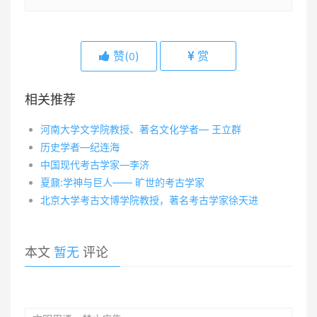
赞(
)
赏
0
相关推荐
河南大学文学院教授、著名文化学者— 王立群
历史学者—纪连海
中国现代考古学家—李济
夏鼐:学神与巨人—— 旷世的考古学家
北京大学考古文博学院教授，著名考古学家徐天进
本文
暂无
评论