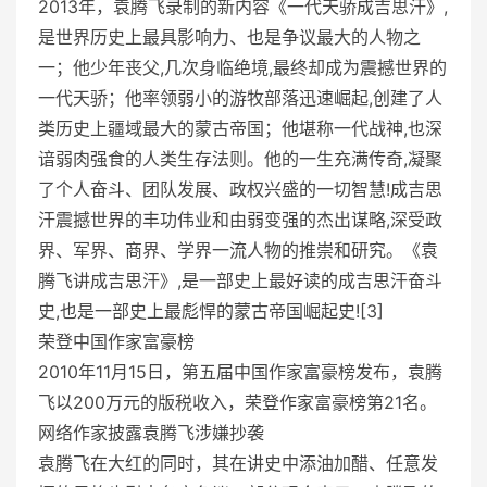
2013年，袁腾飞录制的新内容《一代天骄成吉思汗》,
是世界历史上最具影响力、也是争议最大的人物之
一；他少年丧父,几次身临绝境,最终却成为震撼世界的
一代天骄；他率领弱小的游牧部落迅速崛起,创建了人
类历史上疆域最大的蒙古帝国；他堪称一代战神,也深
谙弱肉强食的人类生存法则。他的一生充满传奇,凝聚
了个人奋斗、团队发展、政权兴盛的一切智慧!成吉思
汗震撼世界的丰功伟业和由弱变强的杰出谋略,深受政
界、军界、商界、学界一流人物的推崇和研究。《袁
腾飞讲成吉思汗》,是一部史上最好读的成吉思汗奋斗
史,也是一部史上最彪悍的蒙古帝国崛起史![3]
荣登中国作家富豪榜
2010年11月15日，第五届中国作家富豪榜发布，袁腾
飞以200万元的版税收入，荣登作家富豪榜第21名。
网络作家披露袁腾飞涉嫌抄袭
袁腾飞在大红的同时，其在讲史中添油加醋、任意发