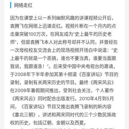
网络走红
因为在课堂上以一系列幽默风趣的讲课视频公开后，
袁腾飞在网络上迅速走红。视频片断在一个月内的点
击量突破100万次，在网友成为“史上最牛的历史老
师”，但是袁腾飞本人对此称号却并不认同，并曾经在
一次母校校友交流会上的现场视频开场白中说道：“史
上最牛的就是一个恶搞，谁也不要当真，谁要当面跟
我说，我跟谁急！”。后来受中国中央电视台的邀请，
于2008年下半年参加其第十频道《百家讲坛》节目的
录制，录制有关两宋历史的节目。最终《两宋风云》
在2009年暑假期间推出，受到社会关注，个人著作
《两宋风云》同时配合出版发行。2010年4月到5月
间，《百家讲坛》节目又推出袁腾飞录制的新内容
《塞北三朝》，讲述和两宋同时代的三个少数民族政
权的历史，包括辽朝、金朝以及西夏。