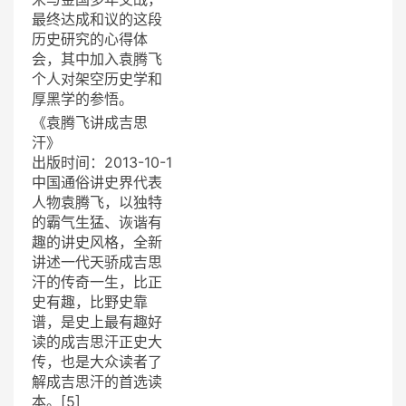
最终达成和议的这段
历史研究的心得体
会，其中加入袁腾飞
个人对架空历史学和
厚黑学的参悟。
《袁腾飞讲成吉思
汗》
出版时间：2013-10-1
中国通俗讲史界代表
人物袁腾飞，以独特
的霸气生猛、诙谐有
趣的讲史风格，全新
讲述一代天骄成吉思
汗的传奇一生，比正
史有趣，比野史靠
谱，是史上最有趣好
读的成吉思汗正史大
传，也是大众读者了
解成吉思汗的首选读
本。[5]