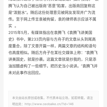
腾飞认为自己被出版商“恶意”陷害，出版商回复称这
是“泼脏水”。随后这份处理意见被网友发现并广为流
传。至于网上传言袁被拘留，袁的律师表示应该不属
实 。
2015年5月，有媒体指出在袁腾飞《袁腾飞讲美国
史》书中，第233页内容与方舟子的文章从头到尾高
度重合，除了文章开篇一样，两篇文章的结构和语句
也高度相似。随后方舟子在某社交媒体上称：“袁腾飞
讲美国史，就是抄袭。这篇文章就是抄我的，只是添
油加醋虚构了一些细节，把历史当小说讲。”袁腾飞并
未对此事作出回应。
本文由站长原创或收集，不代表本站立场，如若转载，请注
明出处：http://www.ceobaike.cn/?id=146