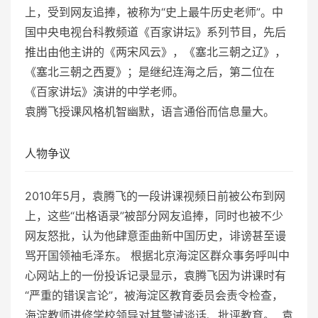
上，受到网友追捧，被称为“史上最牛历史老师”。中
国中央电视台科教频道《百家讲坛》系列节目，先后
推出由他主讲的《两宋风云》，《塞北三朝之辽》，
《塞北三朝之西夏》；是继纪连海之后，第二位在
《百家讲坛》演讲的中学老师。
袁腾飞授课风格机智幽默，语言通俗而信息量大。
人物争议
2010年5月，袁腾飞的一段讲课视频日前被公布到网
上，这些“出格语录”被部分网友追捧，同时也被不少
网友怒批，认为他肆意歪曲新中国历史，诽谤甚至谩
骂开国领袖毛泽东。 根据北京海淀区群众事务呼叫中
心网站上的一份投诉记录显示，袁腾飞因为讲课时有
“严重的错误言论”，被海淀区教育委员会责令检查，
海淀教师进修学校领导对其警诫谈话、批评教育。 袁