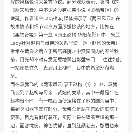
挥的风格也引来各方争议。部分观众表示，袁腾飞的
《两宋风云》中不少片段有抄袭小说《柔福帝姬》的
嫌疑。作者米兰Lady也向媒体揭示了《两宋风云》在
故事情节和细节对白方面涉嫌抄袭的地方，比如在
《柔福帝姬》第一章《康王赵构·华阳花影》中，米兰
Lady针对赵构与母亲的关系写道：她（赵构的母亲）
常常在黄昏之后立于所居庭院之中赏园圃内的春兰秋
菊，目光却不时有意无意地飘出影壁朱门……往往如此
一站便是许久，直到月上柳梢，目中的希望渐渐燃
尽。
而在袁腾飞的《两宋风云·康王赵构（1）》中，袁腾
飞谈到了赵构与母亲韦贤妃的关系，其中一段是：在
赵构很小时，有一幅画面便定格在了他的脑海当中：
每到夕阳西下掌灯时分，母亲总是站在宫殿的庭院里
赏花，目光看似盯着花，实际上是在望着宫墙的那一
边，面容忧伤，神色忧郁，直到红颜老去，愁眉也未