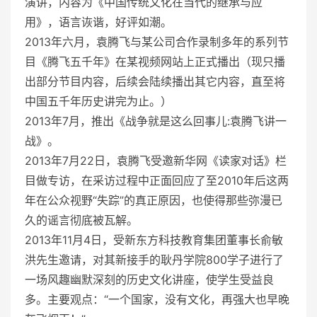
演讲，内容为《中国传统文化在当代的继承与应
用》，语言诙谐，好评如潮。
2013年六月，袁腾飞与某公司合作录制多年的系列节
目《腾飞五千年》在某视频网站上正式播出（现只播
出部分节目内容，后续会陆续播出其它内容，直至将
中国五千年历史讲完为止。）
2013年7月，推出《战争就是这么回事儿:袁腾飞讲一
战》。
2013年7月22日，袁腾飞受邀新华网《读家对话》栏
目做专访，在采访过程中正面回应了至2010年后这两
年在公众视野“失踪”的真正原因，也使得那些弥漫已
久的谣言彻底被瓦解。
2013年11月4日，受新东方科技教育集团董事长俞敏
洪先生邀请，对其新接手的耿丹学院800学子进行了
一场风趣幽默深刻的历史文化讲座，使学生受益良
多。主要观点：“一个国家，没有文化，再强大也早晚