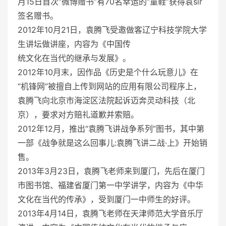
月15日首次“微博赠书”有70名幸运的“童鞋”获得袁sir
签名赠书。
2012年10月21日，袁腾飞受邀做客辽宁科技学院大学
生讲坛做讲座，内容为《中国传
统文化在当代的继承与发展》。
2012年10月末，因作品《历史是个什么玩意儿》在
“机锋网”被擅自上传到网站的应用有限公司程序上，
袁腾飞向北京市海淀区法院起诉迈奔灵动科技（北
京），要求对方赔礼道歉并索赔。
2012年12月，推出“袁腾飞讲战争系列”图书，其中第
一部《战争就是这么回事儿:袁腾飞讲二战·上》开始销
售。
2013年3月23日，袁腾飞老师来到厦门，先后在厦门
市图书馆、福建省厦门第一中学讲学，内容为《中华
文化在当代的传承》，受到厦门一中师生的好评。
2013年4月14日，袁腾飞老师在天津师范大学音乐厅