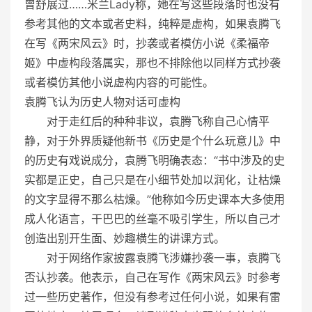
曾舒展过……米兰Lady称，她在写这些段落时也没有
参考其他的文本或者史料，纯粹是虚构，如果袁腾飞
在写《两宋风云》时，抄袭或者模仿小说《柔福帝
姬》中虚构段落属实，那也不排除他以同样方式抄袭
或者模仿其他小说虚构内容的可能性。
袁腾飞认为历史人物对话可虚构
对于走红后的种种非议，袁腾飞称自己心情平
静，对于外界质疑他新书《历史是个什么玩意儿》中
的历史有戏说成分，袁腾飞明确表态：“书中涉及的史
实都是正史，自己只是在小细节处加以润化，让枯燥
的文字显得不那么枯燥。”他称如今历史课本大多使用
成人化语言，干巴巴的丝毫不吸引学生，所以自己才
创造出别开生面、妙趣横生的讲课方式。
对于网络作家披露袁腾飞涉嫌抄袭一事，袁腾飞
否认抄袭。他表示，自己在写作《两宋风云》时参考
过一些历史著作，但没有参考过任何小说，如果有雷