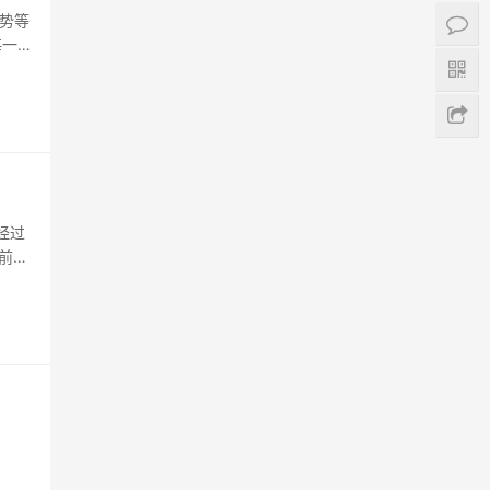
势等
每一个
就是
我觉
经过
前，
出品
处于