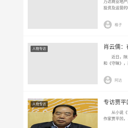
万达商业地产
投资及运营的唯
月，2009年
为3699.H
格子
广场”命名的
肖云儒：
人物专访
近日，陕西人
和《守昧》，
国文化和地域
儒表示：“在
阿达
的文化学者，当
专访贾平
人物专访
从小说《古炉
作家贾平凹，
京接受中新网