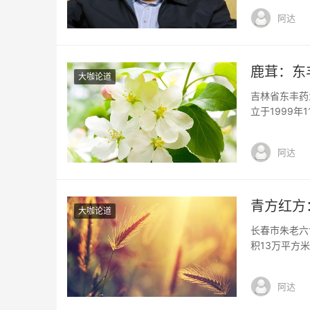
法。在贾平凹
阿达
是一个投机的
鹿茸：东
大咖论道
吉林省东丰药
立于1999
品的收购、销
面积6万平方
阿达
药保护品种为
青方红方
大咖论道
长春市朱老六
积13万平方米
有员工500
荣获吉林名牌
阿达
名优特农产品