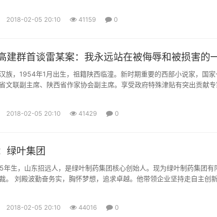
2018-02-05 20:10
41159
0
高建群首谈雷某案：我永远站在被侮辱和被损害的
汉族，1954年1月出生，祖籍陕西临潼。新时期重要的西部小说家，国家
省文联副主席、陕西省作家协会副主席。享受政府特殊津贴有突出贡献专
三五人才。2004年被《中国作家》评为当代最具有影响力的中国作家。 
《最后一个匈奴》是新时期中国长篇小说领域重要收获之一。此外还有长
2018-02-05 20:10
41429
0
《古道天机》《愁容骑士》，中篇小说《雕塑》《大顺店》《刺客行...
：绿叶集团
965年生，山东招远人，是绿叶制药集团核心创始人。现为绿叶制药集团有
裁。 刘殿波勤奋务实，胸怀梦想，追求卓越。他带领企业坚持走自主创
志要让中国的制药企业和自主品牌走向世界。近些年刘殿波先后获得 “中
人” 、“中国医药行业十大风云人物” 、第五届“中国自主创新领军人物” 、“
2018-02-05 20:10
44016
0
人物”。 绿叶制药集团于1994年成立，2...