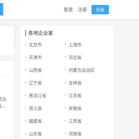
登录
注册
投稿
各地企业家
北京市
上海市
天津市
河北省
山西省
内蒙古自治区
辽宁省
吉林省
黑龙江省
江苏省
资企
会发
浙江省
安徽省
资领域
权投
福建省
江西省
山东省
河南省