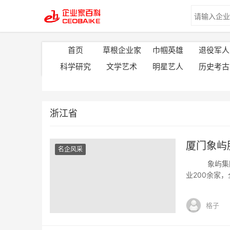
首页
草根企业家
巾帼英雄
退役军人
科学研究
文学艺术
明星艺人
历史考古
浙江省
厦门象屿
名企风采
象屿集团，1
业200余家
展，服务企业
涉及供应链管
格子
资等现代服务业