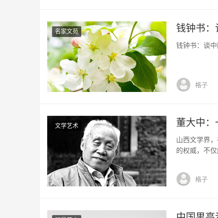
钱钟书：
名家文苑
钱钟书：谈中国
格子
董大中：
文学艺术
山西文学界，
的权威，不仅
“五四”时期
的一个代表性
格子
颇，肯定了“
中国男高