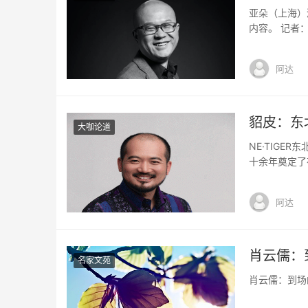
亚朵（上海）
内容。 记者
企业都有自己
做中端（酒店
阿达
得消费者在成
貂皮：东
大咖论道
NE·TIG
十余年奠定了
NE·TIG
牌一直以来所
阿达
中国时装时尚
肖云儒：
名家文苑
肖云儒：到场的