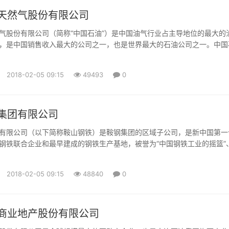
天然气股份有限公司
气股份有限公司（简称“中国石油”）是中国油气行业占主导地位的最大的
，是中国销售收入最大的公司之一，也是世界最大的石油公司之一。中国
法》和《国务院关于股份有限公司境外募集股份及上市的特别规定》，由
团公司独家发起设立的股份有限公司，成立于1999年11月5日。中国石
2018-02-05 09:15
49493
0
及H股于2000年4月6日及4月7日分别在纽约证券交易所有...
集团有限公司
有限公司（以下简称鞍山钢铁）是鞍钢集团的区域子公司，是新中国第一
钢铁联合企业和最早建成的钢铁生产基地，被誉为“中国钢铁工业的摇篮”
的长子”。 鞍山钢铁生产基地地处辽宁省鞍山市，主厂区面积约24平
铁路，西倚沈大高速公路，南对鞍山市鞍千西路，北靠鞍山市沙河，所属
2018-02-05 09:15
48840
0
鞍山、辽阳弓长岭地区有7座大型铁矿山。 目前，鞍山钢铁己形成...
商业地产股份有限公司