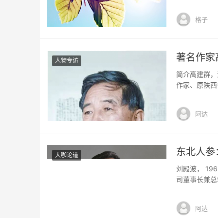
格子
著名作家
人物专访
简介高建群，
作家、原陕西
国务院跨世纪
表作长篇小说
阿达
说《六六镇》
东北人参
大咖论道
刘殿波， 1
司董事长兼总
际化之路，立
药60年·60
阿达
药经济年度十大