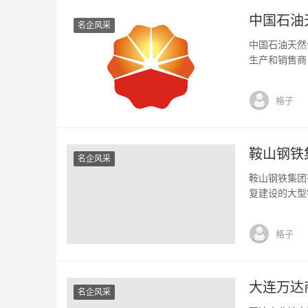
中国石油
名企风采
中国石油天然
生产和销售商
是根据《公司
石油天然气集
格子
的美国存托股份
鞍山钢铁
名企风采
鞍山钢铁集团
复建设的大型
和国钢铁工业
里，东临中长
格子
钢矿业公司在
大连万达
名企风采