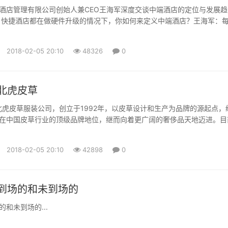
酒店管理有限公司创始人兼CEO王海军深度交谈中端酒店的定位与发展趋
：快捷酒店都在做硬件升级的情况下，你如何来定义中端酒店？王海军：
的核心基因和核心特征，肯定有取有舍。对于我们来讲，整个发展的重点
）。我做快捷酒店是2001年，2012年出来创业，期间已经过了十年了。
2018-02-05 20:10
48326
0
长，但是产品真的没有跟上。消费者需要一个符合他的...
北虎皮草
ER东北虎皮草服装公司，创立于1992年，以皮草设计和生产为品牌的源起点，
在中国皮草行业的顶级品牌地位，继而向着更广阔的奢侈品天地迈进。目
ER已经拥有奢华皮草、高级礼服、高级婚礼服和配饰等系列，每件产品都体现
秉承的理念：关爱女人的梦想。其时尚创新的风格、奢华高贵的品质一直
2018-02-05 20:10
42898
0
潮流的顶点。1992年，东北虎皮草在多年为国际皮草品...
到场的和未到场的
和未到场的...