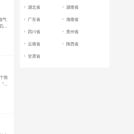
湖北省
湖南省
油气
广东省
海南省
石油
四川省
贵州省
中国
油发行
云南省
陕西省
甘肃省
个恢
、“共
方公
的鞍