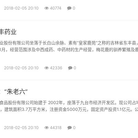
看来，阅读与文学艺术一样，就是人本身生命的需要、生存的需要，“它
2018-02-05 20:10
40774
0
东西”。 上大学后搞创作：没想过要成为作家 出生于上世...
丰药业
业股份有限公司坐落于长白山余脉、素有“皇家鹿苑”之称的吉林省东丰县
年11月，经营范围涉及中西成药、中药材的生产经营，梅花鹿的驯养繁殖及
售、加工。公司占地总面积510公顷，其中厂区占地面积10.4万平方米，
米。公司整体通过GMP认证，拥有10种剂型的先进制药生产线和以7个国
2018-02-05 20:10
42336
0
主的173个国药品准字产品及鹿系列保健产品。公司拥有...
：“朱老六”
食品股份有限公司始建于 2002年，座落于九台市经济开发区。现公司占
，建筑面积3.7万平方米，注册资金5000万元，固定资产投资1.1亿元。
多名，其中中、高层管理人员和专业技术人员25名。公司及“朱老六”品牌曾
、吉林省著名商标、中国驰名商标、吉林省级农业产业化重点龙头企业、
2018-02-05 20:10
44318
0
、放心调味品生产企业、吉林省农产品加工业百强企...