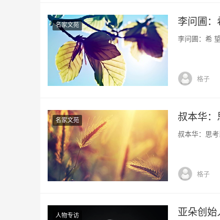
李问圃：希
名家文苑
李问圃：希 望 
格子
叔本华：
名家文苑
叔本华：思考比
格子
亚朵创始
人物专访