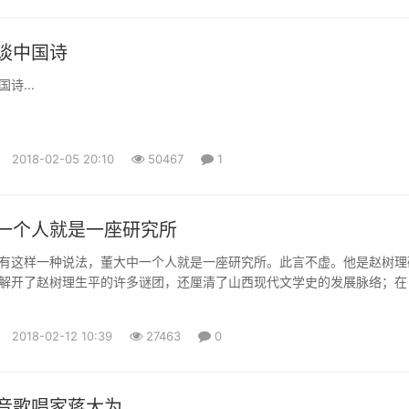
谈中国诗
诗...
2018-02-05 20:10
50467
1
一个人就是一座研究所
有这样一种说法，董大中一个人就是一座研究所。此言不虚。他是赵树理
解开了赵树理生平的许多谜团，还厘清了山西现代文学史的发展脉络；在
的鲁迅》一文中，他提出前期的鲁迅应该是一个革命民主主义者，成为鲁迅
观点；同时，他又是新时期以来研究高长虹的第一人，纠正了学界多年的
2018-02-12 10:39
27463
0
狂飙社”和高长虹在中国现代文学史上的地位，也理出了山西与新文化运动的.
音歌唱家蒋大为