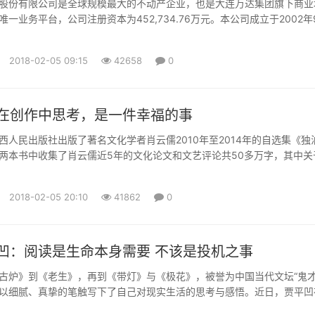
股份有限公司是全球规模最大的不动产企业，也是大连万达集团旗下商业
一业务平台，公司注册资本为452,734.76万元。本公司成立于2002年
12月整体变更为股份有限公司，2014年12月23日在香港联交所上市（股
K），2016年9月27日，万达商业自香港联交所退市。本公司核心产品为以“
2018-02-05 09:15
42658
0
万达城市综合体，本公司业务包括三个...
在创作中思考，是一件幸福的事
民出版社出版了著名文化学者肖云儒2010年至2014年的自选集《独
两本书中收集了肖云儒近5年的文化论文和文艺评论共50多万字，其中关
文化问题的一些讲演和对话均为第一次面世。年逾古稀却依然笔耕不辍，
创作中思考，是一件幸福的事。”笔耕不辍书名展示内心坚守肖云儒是一位
2018-02-05 20:10
41862
0
花甲之...
凹：阅读是生命本身需要 不该是投机之事
》到《老生》，再到《带灯》与《极花》，被誉为中国当代文坛“鬼才
以细腻、真挚的笔触写下了自己对现实生活的思考与感悟。近日，贾平凹
(微信公众号：cns2012)记者专访，分享创作背后的故事以及他对阅读的