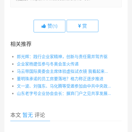
赞(
)
赏
1
相关推荐
郎光辉：践行企业家精神，创新与责任需并驾齐驱
企业家杨建伍参与冬奥会圣火传递
马云带国际奥委会主席体验虚拟试衣镜 我看起来更帅了
董明珠承诺的员工房要落地？格力称正逐步推进
文一波、刘强东、马化腾等受邀参加由中共中央政治局常委、国务院副总理汪洋主持的民营企业家迎春座谈会
山东老字号企业协会会长：摒弃门户之见共享发展经验
本文
暂无
评论