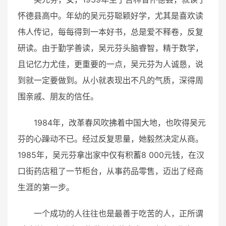
怀德县高中。年幼的吴元芬聪颖好学，尤其是喜欢读
伟人传记，每每得到一本好书，总是爱不释卷，反复
研读。由于勤学善读，吴元芬头脑睿智，精于数学，
且记忆力尤佳，更重要的一点，吴元芬为人诚恳，说
到就一定要做到。从小就表现出不凡的气质，深得周
围亲戚、朋友的信任。
1984年，改革春风吹拂着中国大地，也吹得吴元
芬的心躁动不已。经过反复思量，她毅然决定从商。
1985年，吴元芬拿出家中仅有积蓄8 000元钱，在汉
口街药店租了一节柜台，从事药品零售，迈出了经商
生涯的第一步。
一个成功的人往往也是最善于吃苦的人，正所谓