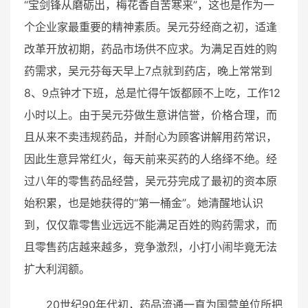
“宝剑锋从磨砺出，梅花香自苦寒来”，这也是作为一
个企业家最重要的精神素质。吴元芬经商之初，适逢
改革开放初期，药品市场供不应求。为满足百姓的购
药需求，吴元芬每天早上7点就到药店，晚上常常到
8、9点钟才下班，总是忙得午饭都顾不上吃，工作12
小时以上。由于吴元芬做生意讲信誉，价格合理，而
且从来不卖违规药品，并耐心为顾客讲解用药常识，
因此生意异常红火，每天前来买药的人络绎不绝。经
过八年的零售药品经营，吴元芬完成了最初的资本原
始积累，也是她获得的“第一桶金”。她清醒地认识
到，仅仅靠零售业远远不能满足百姓的购药需求，而
且零售药店越来越多，竞争激烈，小打小闹毕竟无法
扩大利润额。
20世纪90年代初，药品流通一直为国营单位所把