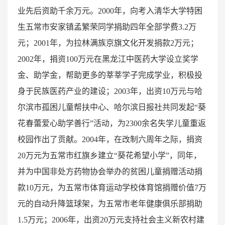
业先后资助千余万元。2000年，向考入清华大学特困
生五常市安家镇孟繁荣同学捐助四年全部学费3.2万
元；2001年，为拉林满族京旗文化开发捐款2万元；
2002年，捐资100万元在黑龙江中医药大学设立奖学
金、助学金，帮助更多的莘莘学子完成学业，积极投
身于民族医药产业的建设；2003年，出资10万元与哈
尔滨市孤困儿童帮扶中心、哈尔滨日报社共同发起“葵
花春蕾爱心助学善行”活动，为2300余名失学儿童重返
校园作出了贡献。2004年，在改制六周年之际，捐资
20万元为五常市红旗乡建立“葵花希望小学”，同年，
并为中国非处方药物协会举办的贫困儿童捐赠活动捐
款10万元，为五常市体育运动学校体育馆捐赠价值7万
元的自动升降篮球架，为五常市老年健康俱乐部捐助
1.5万元；2006年，出资20万元支持社会主义新农村建