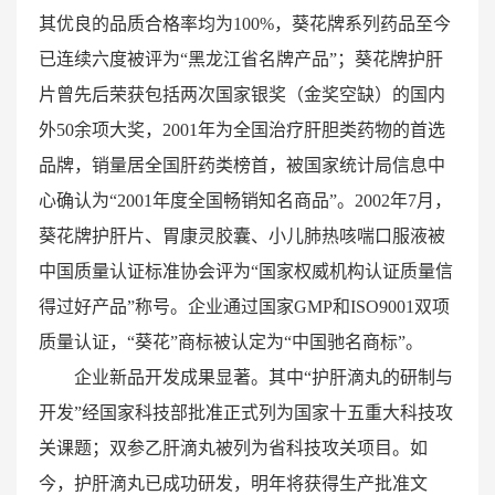
其优良的品质合格率均为100%，葵花牌系列药品至今
已连续六度被评为“黑龙江省名牌产品”；葵花牌护肝
片曾先后荣获包括两次国家银奖（金奖空缺）的国内
外50余项大奖，2001年为全国治疗肝胆类药物的首选
品牌，销量居全国肝药类榜首，被国家统计局信息中
心确认为“2001年度全国畅销知名商品”。2002年7月，
葵花牌护肝片、胃康灵胶囊、小儿肺热咳喘口服液被
中国质量认证标准协会评为“国家权威机构认证质量信
得过好产品”称号。企业通过国家GMP和ISO9001双项
质量认证，“葵花”商标被认定为“中国驰名商标”。
企业新品开发成果显著。其中“护肝滴丸的研制与
开发”经国家科技部批准正式列为国家十五重大科技攻
关课题；双参乙肝滴丸被列为省科技攻关项目。如
今，护肝滴丸已成功研发，明年将获得生产批准文