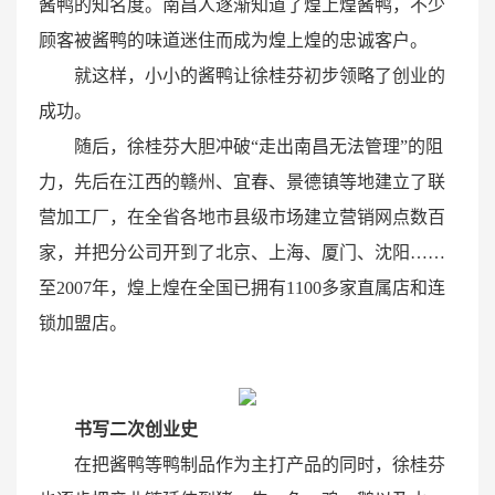
酱鸭的知名度。南昌人逐渐知道了煌上煌酱鸭，不少
顾客被酱鸭的味道迷住而成为煌上煌的忠诚客户。
就这样，小小的酱鸭让徐桂芬初步领略了创业的
成功。
随后，徐桂芬大胆冲破“走出南昌无法管理”的阻
力，先后在江西的赣州、宜春、景德镇等地建立了联
营加工厂，在全省各地市县级市场建立营销网点数百
家，并把分公司开到了北京、上海、厦门、沈阳……
至2007年，煌上煌在全国已拥有1100多家直属店和连
锁加盟店。
书写二次创业史
在把酱鸭等鸭制品作为主打产品的同时，徐桂芬