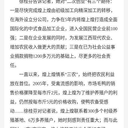
徐桂芬告诉记者，她对“二次创业”有三个期待：
一是尽快完成煌上煌由初级加工向精深加工的转移，
在海外设立分公司，力争在5年内将煌上煌打造成全面
国际化的中式食品加工企业，进入全国民营企业前100
强；二是在企业发展的同时，为发展江西现代农业、
增加农民收入做更大的贡献；三是在已为社会公益事
业捐款捐物1200多万元的基础上，尽更多的社会责
任。
一直以来，煌上煌情系“三农”，始终把农民利益
放在首位。2005年，受禽流感的影响，市场毛鸭的销
售价格骤降至每市斤2元，煌上煌为了维护养殖户的利
益，仍然按每市斤5元的价格收购，使鸭农备受感
动……徐桂芬对记者说，煌上煌联系着300多个村级养
殖基地、6万多养殖户，她时刻感到责任重大；而与此