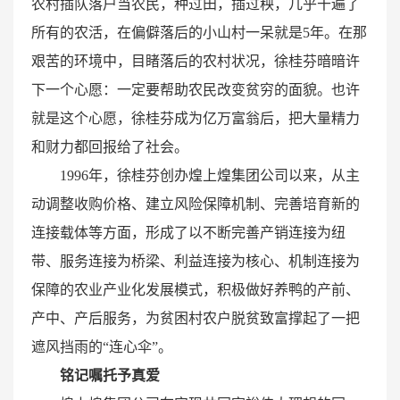
农村插队落户当农民，种过田，插过秧，几乎干遍了
所有的农活，在偏僻落后的小山村一呆就是5年。在那
艰苦的环境中，目睹落后的农村状况，徐桂芬暗暗许
下一个心愿：一定要帮助农民改变贫穷的面貌。也许
就是这个心愿，徐桂芬成为亿万富翁后，把大量精力
和财力都回报给了社会。
1996年，徐桂芬创办煌上煌集团公司以来，从主
动调整收购价格、建立风险保障机制、完善培育新的
连接载体等方面，形成了以不断完善产销连接为纽
带、服务连接为桥梁、利益连接为核心、机制连接为
保障的农业产业化发展模式，积极做好养鸭的产前、
产中、产后服务，为贫困村农户脱贫致富撑起了一把
遮风挡雨的“连心伞”。
铭记嘱托予真爱