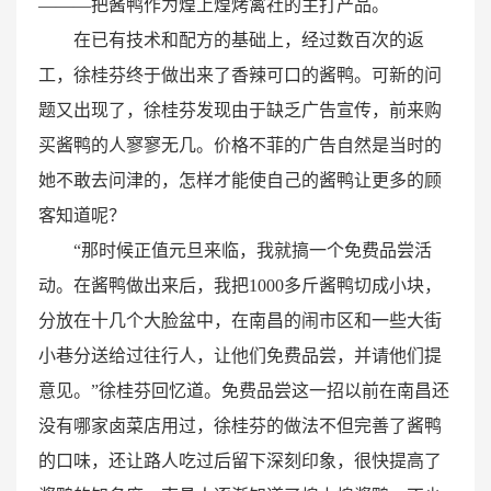
———把酱鸭作为煌上煌烤禽社的主打产品。
在已有技术和配方的基础上，经过数百次的返
工，徐桂芬终于做出来了香辣可口的酱鸭。可新的问
题又出现了，徐桂芬发现由于缺乏广告宣传，前来购
买酱鸭的人寥寥无几。价格不菲的广告自然是当时的
她不敢去问津的，怎样才能使自己的酱鸭让更多的顾
客知道呢？
“那时候正值元旦来临，我就搞一个免费品尝活
动。在酱鸭做出来后，我把1000多斤酱鸭切成小块，
分放在十几个大脸盆中，在南昌的闹市区和一些大街
小巷分送给过往行人，让他们免费品尝，并请他们提
意见。”徐桂芬回忆道。免费品尝这一招以前在南昌还
没有哪家卤菜店用过，徐桂芬的做法不但完善了酱鸭
的口味，还让路人吃过后留下深刻印象，很快提高了