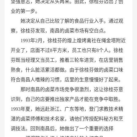
坚强意志，她决定从头再来。由此，徐桂芬迈出了创
业的第一步。
她决定从自己比较了解的食品行业入手。通过观
察，徐桂芬发现，南昌的卤菜市场有空白点。
1993年2月，徐桂芬的煌上煌烤禽社在绳金塔附近
开业了，店面不过8平方米，员工也只有8个人。徐桂
芬既当经理又当员工，推着三轮车进货，在店里销售
熟食，什么脏活累活都做。由于徐桂芬做的卤菜口味
符合南昌人嗜辣的习惯，店里的生意慢慢好了起来。
那时南昌的卤菜市场竞争很激烈，这让徐桂芬意
识到，自己的店要推出独家产品才能在竞争中取胜。
1993年夏，她远赴浙江、广东等地，登门求教技术精
湛的卤菜师傅和技术名家，请他们传授配料秘方和烹
调技法。回到南昌后，她做出了一个重要的选择