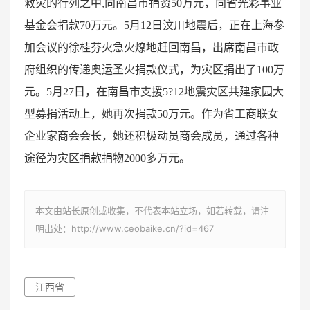
救灾的行列之中,向南昌市捐资50万元，向省光彩事业
基金会捐款70万元。5月12日汶川地震后，正在上海参
加会议的徐桂芬火急火燎地赶回南昌，出席南昌市政
府组织的传递奥运圣火捐款仪式，为灾区捐出了100万
元。5月27日，在南昌市支援5?12地震灾区共建家园大
型募捐活动上，她再次捐款50万元。作为省工商联女
企业家商会会长，她还积极动员商会成员，通过各种
途径为灾区捐款捐物2000多万元。
本文由站长原创或收集，不代表本站立场，如若转载，请注
明出处：http://www.ceobaike.cn/?id=467
江西省