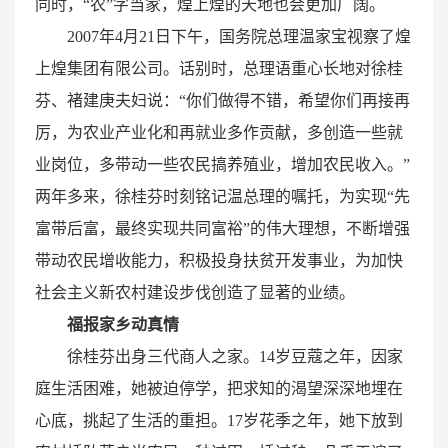
同时，“农”字当家，煌上煌的天地也会更加广阔。
2007年4月21日下午，国务院总理温家宝视察了煌
上煌集团有限公司。话别时，总理语重心长地对徐桂
芬、褚建庚夫妇说：“你们做得不错，希望你们再接再
厉，为农业产业化和再就业多作贡献，多创造一些就
业岗位，多带动一些农民搞养殖业，增加农民收入。”
两年多来，徐桂芬时刻铭记温总理的嘱托，为实现“先
富带后富，最终实现共同富裕”的伟大理想，不断增强
带动农民增收能力，积极投身扶贫开发事业，为加快
社会主义新农村建设步伐创造了显著的业绩。
福报家乡动真情
徐桂芬出身三代商人之家。14岁豆蔻之年，因家
庭生活困难，她被迫停学，把求知的渴望深深地埋在
心底，挑起了生活的重担。17岁花季之年，她下放到