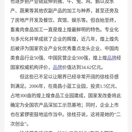
也逐步把产业链延伸到猪、牛、兔、鸡、鹅以及水
产、蔬果等其他农副产品的加工与种养，甚至还旁及
了房地产开发及餐饮、宾馆、娱乐等。但自始至终，
畜禽肉食品加工一直是煌上煌最鲜明的特色。专业化
与多元化并举成就了企业的辉煌，近几年，煌上煌先
后被评为国家农业产业化优秀重点龙头企业、中国肉
类食品行业50强、中国民营企业500强，煌上煌
品牌
经
国家权威机构评价，
品牌
价值达到34.62亿元。
但这些已不足以让眼界已经非常开阔的徐桂芬感
到满足。2006年，在南昌小蓝工业园，投资1.5亿元、
占地300亩的煌上煌食品工业园建成，国家发改委将此
确定为全国农产品深加工示范基地；同时，企业上市
也在紧锣密鼓地运作当中。徐桂芬说，这将是她的“二
次创业”。