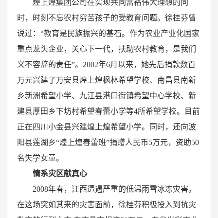
煌上煌集团公司在实现共同富裕伟大理想的同
时，时刻不忘农村穷苦孩子的受教育问题。徐桂芬曾
说过：“教育是民族振兴的基石。作为农业产业化国家
重点龙头企业，关心下一代，扶助农村教育，是我们
义不容辞的责任”。2002年6月以来，她先后捐款数百
万元兴建了万安县煌上煌枫林希望学校、南昌县南新
乡新洲希望小学、九江县港口街镇希望中心学校、新
建县厚田乡下坊村希望春蕾小学等4所希望学校。目前
正在四川小金县兴建煌上煌希望小学。同时，还向波
阳县莲湖乡“煌上煌春蕾班”捐赠人民币5万元，资助50
名失学女童。
情系灾区献真心
2008年春，江西遭遇严重的低温雨雪冰冻灾害。
在这场突如其来的灾害面前，徐桂芬积极投入到抗灾