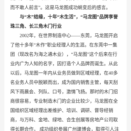
而不敢人前言”。这是马龙图成功蜕变后的感言。
与“木”结缘，十年“木生活”，“马龙图”品牌享誉
珠三角、长三角木门行业
2002年，在世界制造中心——东莞，马龙图开启
了他十多年“木作”职业经理人的生涯。在东莞中一集
团（现改名为海之通木业），“马龙图”这个后来在行
业内广为人知的名字，因打造个人品牌而诞生。从此
以后，马龙图一年内从业务员做到区域经理，在40多
名业务人员中脱颖而出，成为国内销售主管，每天刮
风下雨晨会、列队、口号，激情飞扬。那时的木门招
商很容易，专业制造木门的企业比较少，马龙图在全
国组织区域经理出差维护、培训、调研、督导经销
商，与万科、金地、绿地、合生创展等房地产公司取
得长期合作， 成功组织参展广州建博会，取得引人注