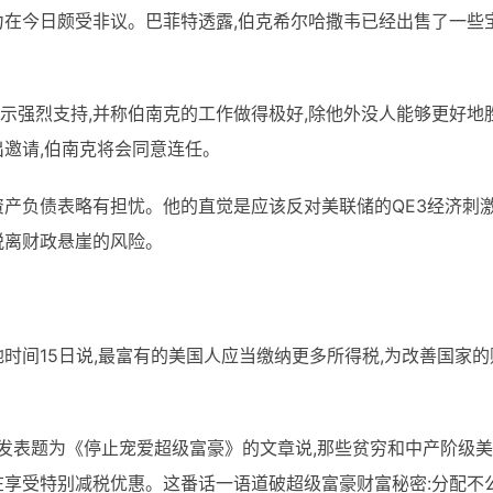
力在今日颇受非议。巴菲特透露,伯克希尔哈撒韦已经出售了一些
示强烈支持,并称伯南克的工作做得极好,除他外没人能够更好地
出邀请,伯南克将会同意连任。
资产负债表略有担忧。他的直觉是应该反对美联储的QE3经济刺
脱离财政悬崖的风险。
当地时间15日说,最富有的美国人应当缴纳更多所得税,为改善国家的
》发表题为《停止宠爱超级富豪》的文章说,那些贫穷和中产阶级
在享受特别减税优惠。这番话一语道破超级富豪财富秘密:分配不