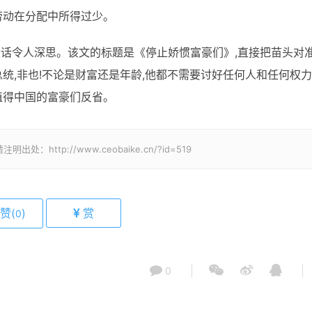
劳动在分配中所得过少。
些话令人深思。该文的标题是《停止娇惯富豪们》,直接把苗头对
统,非也!不论是财富还是年龄,他都不需要讨好任何人和任何权
值得中国的富豪们反省。
tp://www.ceobaike.cn/?id=519
赞(
)
赏
0
0