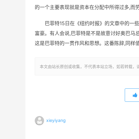
的一个主要表现就是资本在分配中所得过多,而
巴菲特15日在《纽约时报》的文章中的一
富豪。有人会说,巴菲特是不是故意讨好奥巴马总
这是巴菲特的一贯作风和思想。这番陈辞,同样
本文由站长原创或收集，不代表本站立场，如若转载，请注明出处：ht
xieyiyang