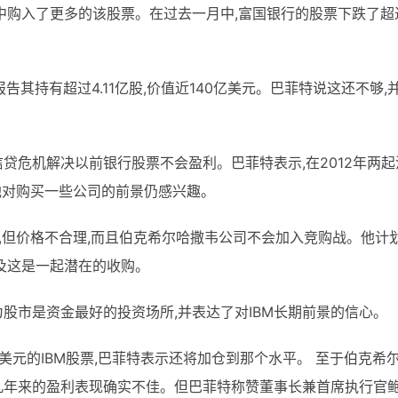
周中购入了更多的该股票。在过去一月中,富国银行的股票下跌了超
报告其持有超过4.11亿股,价值近140亿美元。巴菲特说这还不够,
贷危机解决以前银行股票不会盈利。巴菲特表示,在2012年两起
他对购买一些公司的前景仍感兴趣。
,但价格不合理,而且伯克希尔哈撒韦公司不会加入竞购战。他计
及这是一起潜在的收购。
股市是资金最好的投资场所,并表达了对IBM长期前景的信心。
0亿美元的IBM股票,巴菲特表示还将加仓到那个水平。 至于伯克希
几年来的盈利表现确实不佳。但巴菲特称赞董事长兼首席执行官