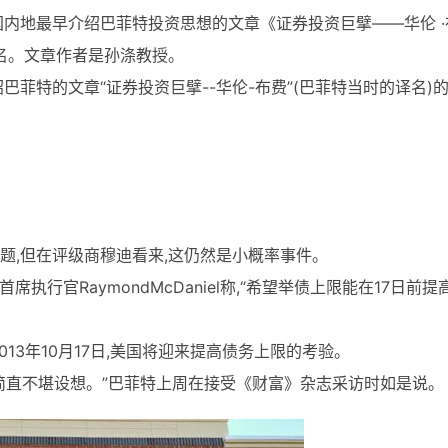
我国内地最早介绍巴菲特投资思想的文章《证券投资巨擘——华伦 ·
译名。文章作者是孙涤教授。
绍巴菲特的文章“证券投资巨擘--华伦-布费”(巴菲特当时的译名)
题,但在评级商穆迪看来,这仍然是小概率事件。
执行官RaymondMcDaniel称,“希望举债上限能在17日前提高
013年10月17日,美国将迎来提高债务上限的考验。
果简直不堪设想。”巴菲特上周在接受《财富》杂志采访时如是说。