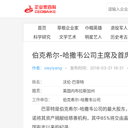
首页
草根企业家
巾帼英雄
退役军人
科学研究
文学艺术
明星艺人
历史考古
伯克希尔-哈撒韦公司主席及首
作者：xieyiyang
•
发布时间：2018-03-21 16:31
姓名：
沃伦·巴菲特
籍贯：
美国内布拉斯加州
工作单位：
伯克希尔-哈撒韦公司
巴菲特是伯克希尔-哈撒韦公司的最大股东
诺将其资产捐献给慈善机构，其中85%将交由
国有史以来的纪录。