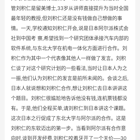
管刘积仁是留美博士,33岁从讲师直接提升为当时全国
最年轻的教授,但刘积仁还是没有钱做自己想做的事
情。一天,学校通知刘积仁开会,说是日本阿尔派株式会
社到中国考 察,希望找到一个研究团体承接汽车内部的
软件系统,与东北大学在机电一体化方面进行合作。刘
积仁作为其中一个代表像其他人一样做了发言。刘积
仁谈了对这个研究计划的一些看法,当时让日本人为之
一振,他们认为刘积仁的发言是前所未闻的。会谈之后,
日本人就说想和刘积仁合作,想让刘积仁去日本讲讲这
个题目。刘积仁很尴尬地告诉他没有钱,连机票钱都没
有。于是,他们全程买单,请刘积仁到日本讲这个课题。
这次日本之行促成了东北大学与阿尔派的合作。这是
刘积仁的东软迈出的第一步。当看到阿尔派有合作意
向时,谈到开发经费,刘积仁咬着牙开了一个天价──30