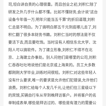
司,坦白讲自责的心理很重。而且创业之初,刘积仁除了
研发之外几乎什么都不懂。比如不懂财务,会计说“这台
设备今年值一万,明年只能当五千算”的折旧道理,刘积
仁总是不明白。为了搞明白那五千元到底哪儿去了,刘
积仁翻了很多本财务书籍。刘积仁当时的想法是不仅
要活下去,而且要吃饱。当时没有人相信东北大学、沈
阳人可以搞软件。为了建立形象,刘积仁不得不在北
京、上海建立办事处。别人问他们是哪里的公司,刘积
仁吞吞吐吐地说他们是北京或上海来的。
员工大多数
都刚刚大学毕业,训练时间很短。刘积仁对这些年轻人
没有什么要求,唯一的要求是允许他们犯错误,允许他们
浪费。刘积仁给每个人发几千元,让他们住三星级以下
的宾馆,买辆自行车从早到晚拜访客户。并将客户的名
单制成表单,哪些是拜访过的、哪些是有潜力的需要公