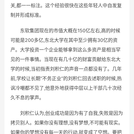
关,都一一标注。这个经验很快在这些年轻人中自发复
制并形成标准。
东软集团现在的市值大概在150亿左右,高的时候
可能是200多亿,东北大学在其中至少拥有30亿的资
产。大学投资一个企业能够拿到这么多资产是相当罕
见的一件事情。当现在有几十亿的财富贡献给东北大
学的时候,当初指责刘积仁的声音一点都没有了。几年
前,学校让长期“不务正业”的刘积仁回去述职的时候,热
讽冷嘲都不见了,他意外地获得中层以上干部几十次经
久不息的掌声。
刘积仁认为,创业成功是因为有了自我,失败是因为
拷贝别人。如果你没有理想,没有梦想,不可能有现实。
如果你的梦想没有每一天的行动,就变成了空想。要把