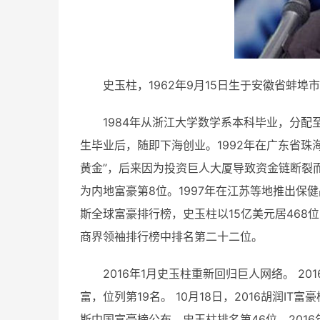
史玉柱
，1962年9月15日生于
安徽
省
蚌埠市
1984年从
浙江大学
数学系本科毕业，分配
生毕业后，随即下海创业。1992年在广东省
珠
黄金”，后来因为投资
巨人大厦
导致资金链断裂而
为内地富豪第8位。1997年在江苏等地推出保
斯
全球富豪排行榜，史玉柱以15亿美元居468位
商界领袖排行榜中排名第二十二位。
2016年1月史玉柱重新回归巨人网络。
20
富，位列第19名。
10月18日，2016胡润IT
斯中国富豪榜公布，史玉柱排名第46位。
201