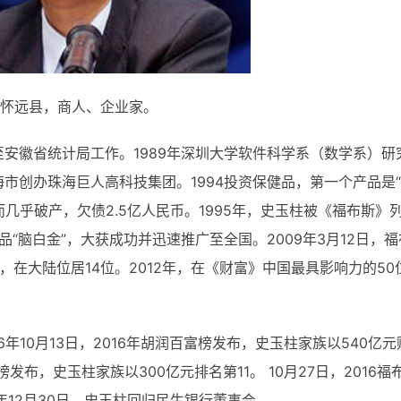
怀远县
，商人、企业家。
至安徽省
统计局
工作。1989年
深圳大学
软件科学系（数学系）研
海市
创办珠海巨人高科技集团。
1994投资保健品，第一个产品是
几乎破产，欠债2.5亿人民币。1995年，史玉柱被《
福布斯
》
健品“脑白金”，大获成功并迅速推广至全国。
2009年3月12日，
福
，在大陆位居14位。2012年，在《
财富
》中国最具影响力的50
16年10月13日，2016年胡润百富榜发布，史玉柱家族以540亿元
富豪榜发布，史玉柱家族以300亿元排名第11。
10月27日，2016福
6年12月30日，史玉柱回归民生银行董事会。