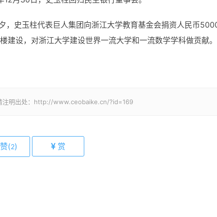
年前夕，史玉柱代表巨人集团向
浙江大学教育基金会
捐资人民币500
楼建设，对浙江大学建设世界一流大学和一流数学学科做贡献。
tp://www.ceobaike.cn/?id=169
赞(
)
赏
2