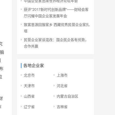
中国企业家出席世界经济论坛年会
获评“2017新时代创新品牌”——财经会客
厅闪耀中国企业家发展年会
致富思源回报家乡 西藏优秀民营企业家扎
塔
民营企业家谈混改：国企民企各有优势，
究
合作共赢
“脑
列
各地企业家
布
北京市
上海市
位
天津市
河北省
山西省
内蒙古自治区
财
布
辽宁省
吉林省