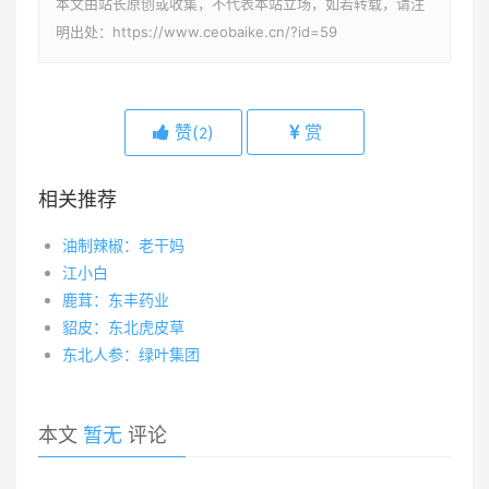
本文由站长原创或收集，不代表本站立场，如若转载，请注
明出处：https://www.ceobaike.cn/?id=59
赞(
)
赏
2
相关推荐
油制辣椒：老干妈
江小白
鹿茸：东丰药业
貂皮：东北虎皮草
东北人参：绿叶集团
本文
暂无
评论